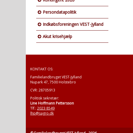
Persondatapolitik
Indkøbsforeningen VEST-Jylland
Akut krisehjælp
KONTAKT OS:
Familielandbruget VEST-Jylland
Nupark 47, 7500 Holstebro
CVR:
28705913
Politisk sekretær:
Line Hoffmann Pettersson
Tlf.:
2023 8549
lhp@sagro.dk