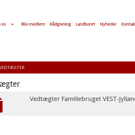
 os
Bliv medlem
Rådgivning
Landboret
Nyheder
Kontak
VEDTÆGTER
ægter
Vedtægter Familiebruget VEST-Jyllan