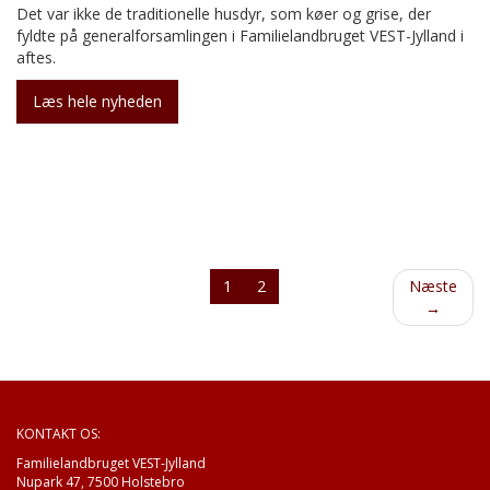
Det var ikke de traditionelle husdyr, som køer og grise, der
fyldte på generalforsamlingen i Familielandbruget VEST-Jylland i
aftes.
Læs hele nyheden
1
2
Næste
→
KONTAKT OS:
Familielandbruget VEST-Jylland
Nupark 47, 7500 Holstebro