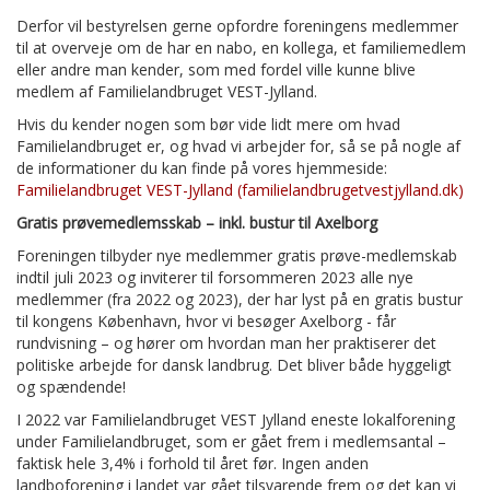
Derfor vil bestyrelsen gerne opfordre foreningens medlemmer
til at overveje om de har en nabo, en kollega, et familiemedlem
eller andre man kender, som med fordel ville kunne blive
medlem af Familielandbruget VEST-Jylland.
Hvis du kender nogen som bør vide lidt mere om hvad
Familielandbruget er, og hvad vi arbejder for, så se på nogle af
de informationer du kan finde på vores hjemmeside:
Familielandbruget VEST-Jylland (familielandbrugetvestjylland.dk)
Gratis prøvemedlemsskab – inkl. bustur til Axelborg
Foreningen tilbyder nye medlemmer gratis prøve-medlemskab
indtil juli 2023 og inviterer til forsommeren 2023 alle nye
medlemmer (fra 2022 og 2023), der har lyst på en gratis bustur
til kongens København, hvor vi besøger Axelborg - får
rundvisning – og hører om hvordan man her praktiserer det
politiske arbejde for dansk landbrug. Det bliver både hyggeligt
og spændende!
I 2022 var Familielandbruget VEST Jylland eneste lokalforening
under Familielandbruget, som er gået frem i medlemsantal –
faktisk hele 3,4% i forhold til året før. Ingen anden
landboforening i landet var gået tilsvarende frem og det kan vi