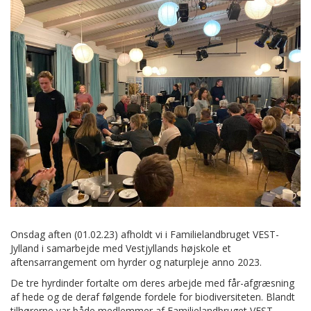
Onsdag aften (01.02.23) afholdt vi i Familielandbruget VEST-
Jylland i samarbejde med Vestjyllands højskole et
aftensarrangement om hyrder og naturpleje anno 2023.
De tre hyrdinder fortalte om deres arbejde med får-afgræsning
af hede og de deraf følgende fordele for biodiversiteten. Blandt
tilhørerne var både medlemmer af Familielandbruget VEST-