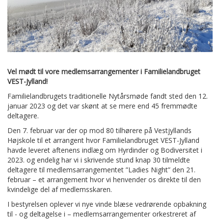
Vel mødt til vore medlemsarrangementer i Familielandbruget
VEST-Jylland!
Familielandbrugets traditionelle Nytårsmøde fandt sted den 12.
januar 2023 og det var skønt at se mere end 45 fremmødte
deltagere.
Den 7. februar var der op mod 80 tilhørere på Vestjyllands
Højskole til et arrangent hvor Familielandbruget VEST-Jylland
havde leveret aftenens indlæg om Hyrdinder og Bodiversitet i
2023. og endelig har vi i skrivende stund knap 30 tilmeldte
deltagere til medlemsarrangementet ”Ladies Night” den 21.
februar – et arrangement hvor vi henvender os direkte til den
kvindelige del af medlemsskaren.
I bestyrelsen oplever vi nye vinde blæse vedrørende opbakning
til - og deltagelse i – medlemsarrangementer orkestreret af