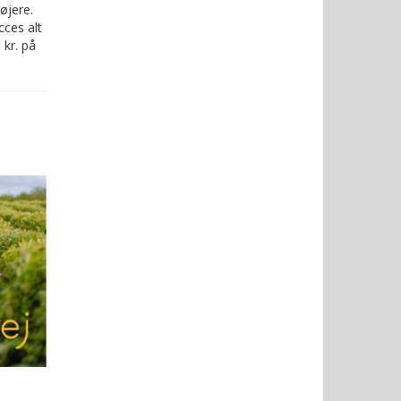
øjere.
cces alt
 kr. på