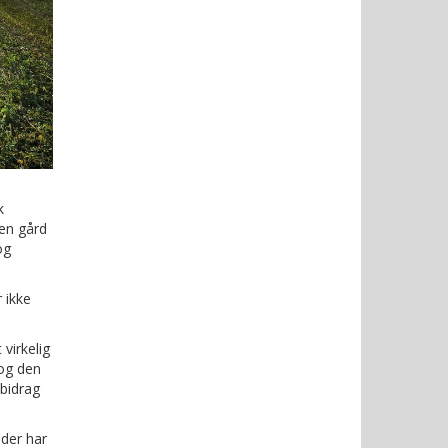
k
 en gård
og
 ikke
virkelig
 og den
bidrag
der har