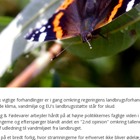
k vigtige forhandlinger er i gang omkring regeringens landbrugsforhand
e klima, vandmiljø og EU's landbrugsstøtte står for skud.
 & Fødevarer arbejder hårdt på at højne politikkernes faglige viden i
ngerne og efterspørger blandt andet en "2.nd opinion" omkring tallen
 udledning til vandmiljøet fra landbruget.
 på et bredt forlig, hvor stramningerne for erhvervet ikke bliver øde