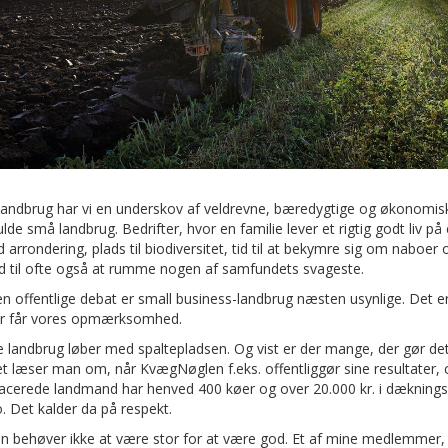
 landbrug har vi en underskov af veldrevne, bæredygtige og økonomis
lde små landbrug. Bedrifter, hvor en familie lever et rigtig godt liv på
arrondering, plads til biodiversitet, tid til at bekymre sig om naboer 
d til ofte også at rumme nogen af samfundets svageste.
n offentlige debat er small business-landbrug næsten usynlige. Det er
r får vores opmærksomhed.
 landbrug løber med spaltepladsen. Og vist er der mange, der gør det 
t læser man om, når KvægNøglen f.eks. offentliggør sine resultater,
lacerede landmand har henved 400 køer og over 20.000 kr. i dæknings
o. Det kalder da på respekt.
 behøver ikke at være stor for at være god. Et af mine medlemmer, 