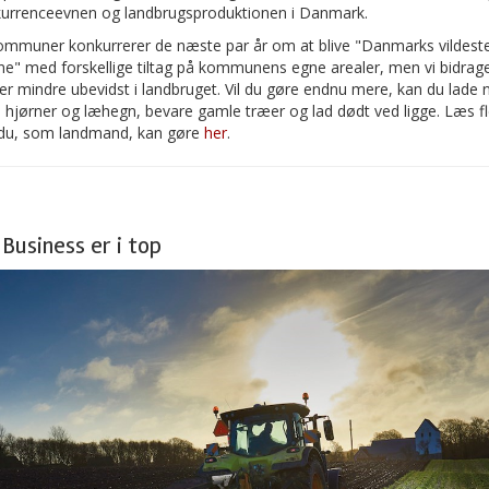
kurrenceevnen og landbrugsproduktionen i Danmark.
ommuner konkurrerer de næste par år om at blive "Danmarks vildest
" med forskellige tiltag på kommunens egne arealer, men vi bidrag
er mindre ubevidst i landbruget. Vil du gøre endnu mere, kan du lade 
" i hjørner og læhegn, bevare gamle træer og lad dødt ved ligge. Læs fl
d du, som landmand, kan gøre
her
.
Business er i top