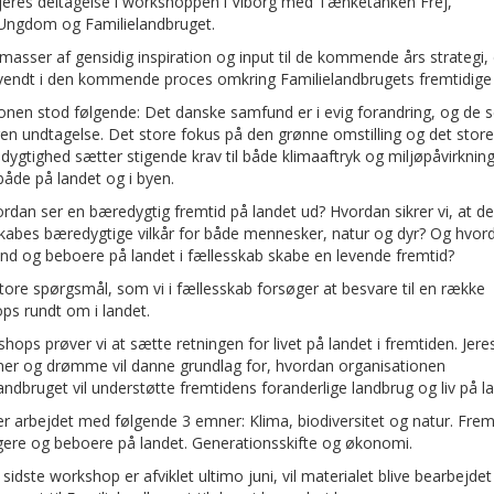
 jeres deltagelse i workshoppen i Viborg med Tænketanken Frej,
ngdom og Familielandbruget.
masser af gensidig inspiration og input til de kommende års strategi, d
nvendt i den kommende proces omkring Familielandbrugets fremtidige 
tionen stod følgende: Det danske samfund er i evig forandring, og de 
gen undtagelse. Det store fokus på den grønne omstilling og det stor
ygtighed sætter stigende krav til både klimaaftryk og miljøpåvirkning
åde på landet og i byen.
dan ser en bæredygtig fremtid på landet ud? Hvordan sikrer vi, at de
skabes bæredygtige vilkår for både mennesker, natur og dyr? Og hvor
d og beboere på landet i fællesskab skabe en levende fremtid?
tore spørgsmål, som vi i fællesskab forsøger at besvare til en række
ps rundt om i landet.
shops prøver vi at sætte retningen for livet på landet i fremtiden. Jeres
ner og drømme vil danne grundlag for, hvordan organisationen
andbruget vil understøtte fremtidens foranderlige landbrug og liv på la
er arbejdet med følgende 3 emner: Klima, biodiversitet og natur. Fre
gere og beboere på landet. Generationsskifte og økonomi.
sidste workshop er afviklet ultimo juni, vil materialet blive bearbejdet