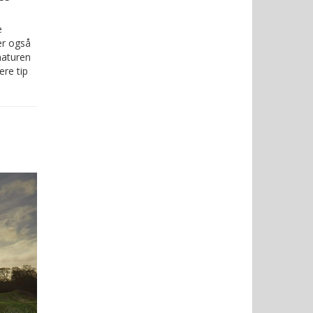
e
er også
naturen
ere tip