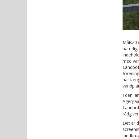
Målsatte
naturlig
indehold
med vand
Landbof
forening
har læng
vandpla
I den l
Agergaar
Landbofo
rådgiver
Det er 
screenin
landbrug