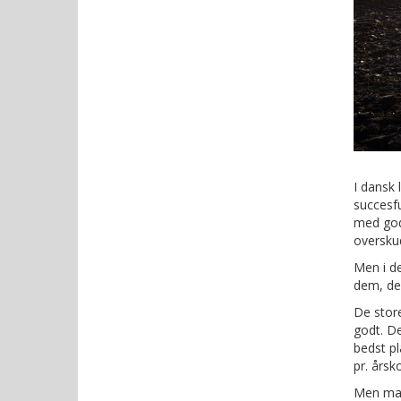
I dansk
succesfu
med god 
oversku
Men i de
dem, de
De store
godt. De
bedst p
pr. årsk
Men man