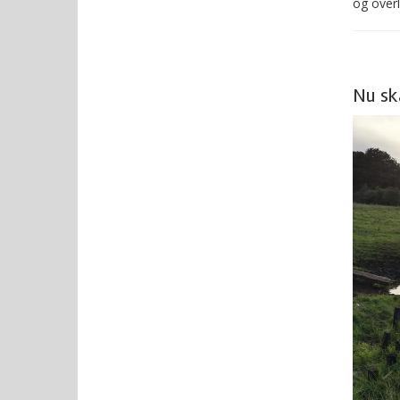
og overl
Nu ska