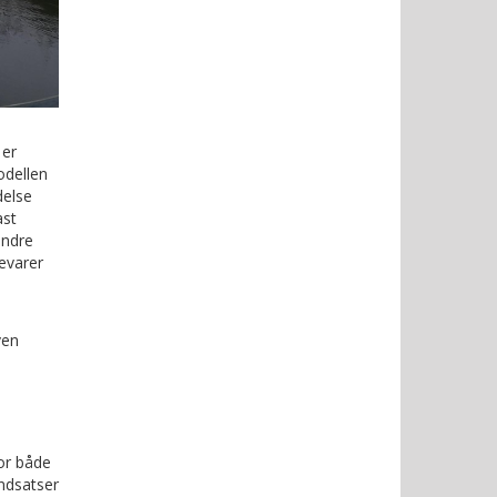
 er
odellen
delse
ast
andre
evarer
ven
or både
indsatser