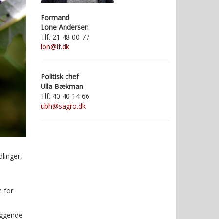
Formand
Lone Andersen
Tlf. 21 48 00 77
lon@lf.dk
Politisk chef
Ulla Bækman
Tlf.
40 40 14 66
ubh@sagro.dk
linger,
e for
læggende