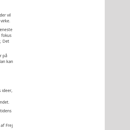
er vil
virke.
seneste
e fokus
. Det
r på
dan kan
 ideer,
ndet.
mtidens
 af Frej