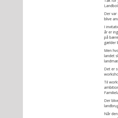
Tak for
LandboU
Der var 
blive a
I invita
år er in
på bæred
gælder b
Men hvor
landet 
landmæn
Det er s
worksho
Til work
ambitio
Familiel
Der bliv
landbru
Når den 