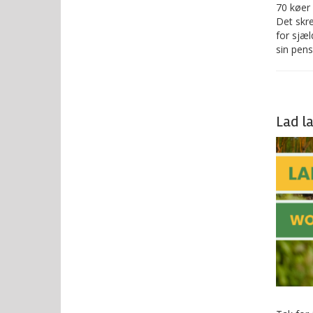
70 køer 
Det skre
for sjæl
sin pens
Lad l