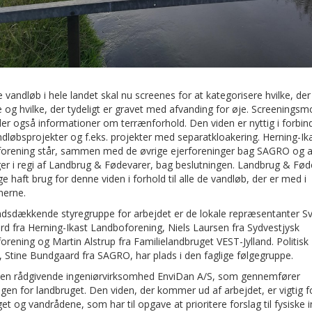
 vandløb i hele landet skal nu screenes for at kategorisere hvilke, der
e og hvilke, der tydeligt er gravet med afvanding for øje. Screeningsm
er også informationer om terrænforhold. Den viden er nyttig i forbin
løbsprojekter og f.eks. projekter med separatkloakering. Herning-Ik
orening står, sammen med de øvrige ejerforeninger bag SAGRO og 
er i regi af Landbrug & Fødevarer, bag beslutningen. Landbrug & Fød
e haft brug for denne viden i forhold til alle de vandløb, der er med i
nerne.
andsdækkende styregruppe for arbejdet er de lokale repræsentanter S
d fra Herning-Ikast Landboforening, Niels Laursen fra Sydvestjysk
rening og Martin Alstrup fra Familielandbruget VEST-Jylland. Politisk
, Stine Bundgaard fra SAGRO, har plads i den faglige følgegruppe.
den rådgivende ingeniørvirksomhed EnviDan A/S, som gennemfører
gen for landbruget. Den viden, der kommer ud af arbejdet, er vigtig f
et og vandrådene, som har til opgave at prioritere forslag til fysiske 