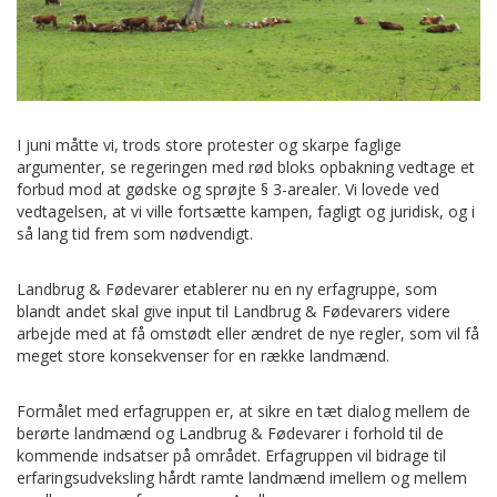
I juni måtte vi, trods store protester og skarpe faglige
argumenter, se regeringen med rød bloks opbakning vedtage et
forbud mod at gødske og sprøjte § 3-arealer. Vi lovede ved
vedtagelsen, at vi ville fortsætte kampen, fagligt og juridisk, og i
så lang tid frem som nødvendigt.
Landbrug & Fødevarer etablerer nu en ny erfagruppe, som
blandt andet skal give input til Landbrug & Fødevarers videre
arbejde med at få omstødt eller ændret de nye regler, som vil få
meget store konsekvenser for en række landmænd.
Formålet med erfagruppen er, at sikre en tæt dialog mellem de
berørte landmænd og Landbrug & Fødevarer i forhold til de
kommende indsatser på området. Erfagruppen vil bidrage til
erfaringsudveksling hårdt ramte landmænd imellem og mellem