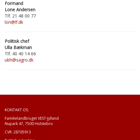
Formand
Lone Andersen
Tlf. 21 48 00 77
lon@lf.dk
Politisk chef
Ulla Bækman
Tlf.
40 40 14 66
ubh@sagro.dk
KONTAKT OS:
Familielandbruget VEST-Jylland
Nupark 47, 7500 Holstebro
CVR:
28705913