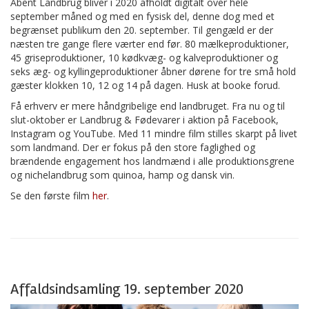
Åbent Landbrug bliver i 2020 afholdt digitalt over hele
september måned og med en fysisk del, denne dog med et
begrænset publikum den 20. september. Til gengæld er der
næsten tre gange flere værter end før. 80 mælkeproduktioner,
45 griseproduktioner, 10 kødkvæg- og kalveproduktioner og
seks æg- og kyllingeproduktioner åbner dørene for tre små hold
gæster klokken 10, 12 og 14 på dagen. Husk at booke forud.
Få erhverv er mere håndgribelige end landbruget. Fra nu og til
slut-oktober er Landbrug & Fødevarer i aktion på Facebook,
Instagram og YouTube. Med 11 mindre film stilles skarpt på livet
som landmand. Der er fokus på den store faglighed og
brændende engagement hos landmænd i alle produktionsgrene
og nichelandbrug som quinoa, hamp og dansk vin.
Se den første film
her
.
Affaldsindsamling 19. september 2020