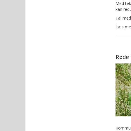
Med teks
kan red
Tal med
Læs me
Røde 
Kommune