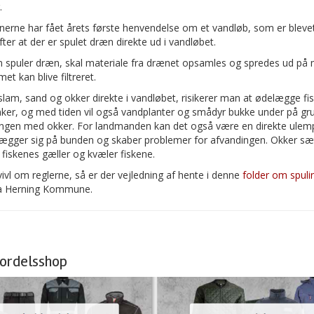
.
rne har fået årets første henvendelse om et vandløb, som er blevet
fter at der er spulet dræn direkte ud i vandløbet.
 spuler dræn, skal materiale fra drænet opsamles og spredes ud på 
et kan blive filtreret.
lam, sand og okker direkte i vandløbet, risikerer man at ødelægge fi
ker, og med tiden vil også vandplanter og smådyr bukke under på gr
ingen med okker. For landmanden kan det også være en direkte ulemp
lægger sig på bunden og skaber problemer for afvandingen. Okker sæt
fiskenes gæller og kvæler fiskene.
tvivl om reglerne, så er der vejledning af hente i denne
folder om spuli
a Herning Kommune.
ordelsshop