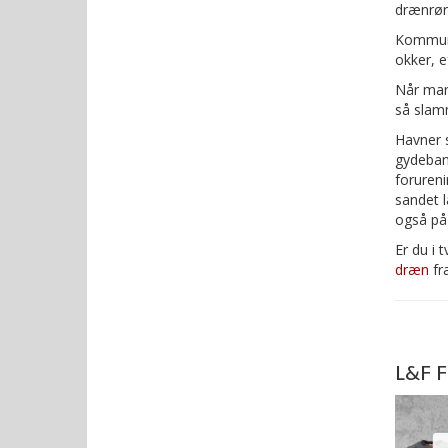
drænrør
Kommune
okker, e
Når man
så slamm
Havner s
gydeban
foruren
sandet 
også på 
Er du i 
dræn
fr
L&F F