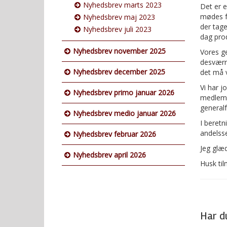
Nyhedsbrev marts 2023
Det er e
mødes fy
Nyhedsbrev maj 2023
der tag
Nyhedsbrev juli 2023
dag prod
Nyhedsbrev november 2025
Vores ge
desværre
Nyhedsbrev december 2025
det må v
Vi har j
Nyhedsbrev primo januar 2026
medlemsm
generalf
Nyhedsbrev medio januar 2026
I beretn
andelsse
Nyhedsbrev februar 2026
Jeg glæd
Nyhedsbrev april 2026
Husk ti
Har d