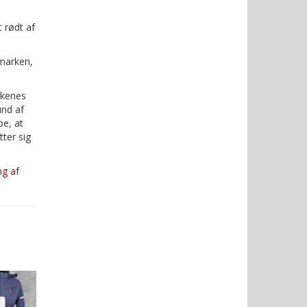
 rødt af
marken,
skenes
und af
e, at
ter sig
ng af