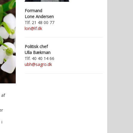
Formand
Lone Andersen
Tlf. 21 48 00 77
lon@lf.dk
Politisk chef
Ulla Bækman
Tlf.
40 40 14 66
ubh@sagro.dk
 af
er
 i