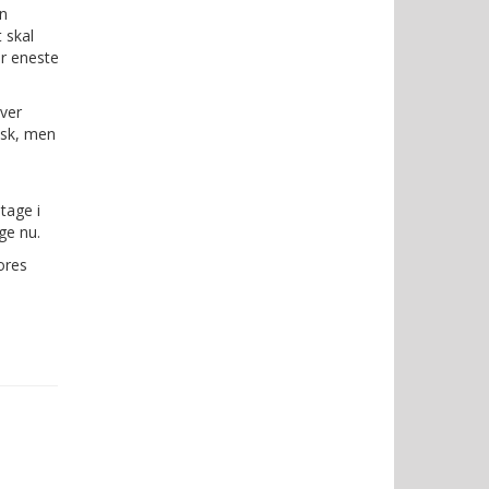
an
 skal
r eneste
iver
isk, men
tage i
ige nu.
ores