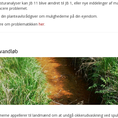
turanalyser kan JB 11 blive ændret til JB 1, eller nye inddelinger af m
ucere problemet.
 din planteavlsrådgiver om mulighederne på din ejendom.
re om problematikken
her
.
vandløb
rne appellerer til landmænd om at undgå okkerudvaskning ved spul