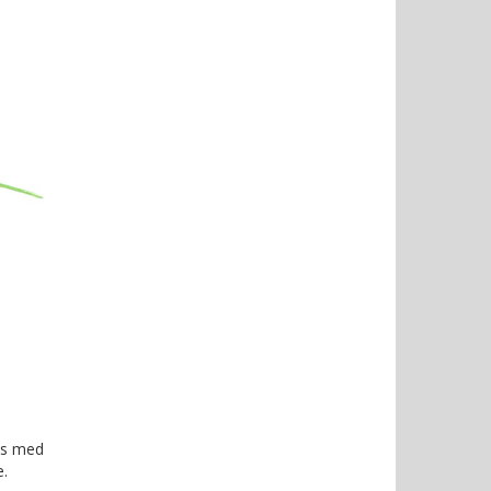
es med
e.