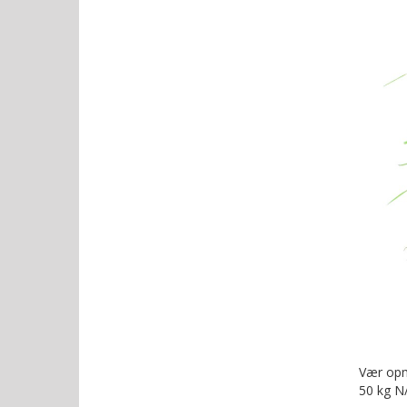
Vær opm
50 kg N/