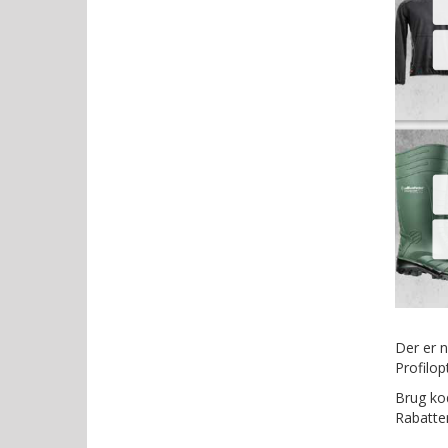
Der er n
Profilop
Brug ko
Rabatte