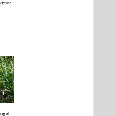
arkerne
ing af