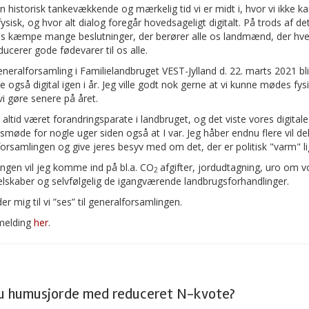
n historisk tankevækkende og mærkelig tid vi er midt i, hvor vi ikke k
sisk, og hvor alt dialog foregår hovedsageligt digitalt. På trods af det
es kæmpe mange beslutninger, der berører alle os landmænd, der hve
ucerer gode fødevarer til os alle.
neralforsamling i Familielandbruget VEST-Jylland d. 22. marts 2021 bl
 også digital igen i år. Jeg ville godt nok gerne at vi kunne mødes fys
i gøre senere på året.
o altid været forandringsparate i landbruget, og det viste vores digitale
øde for nogle uger siden også at I var. Jeg håber endnu flere vil del
orsamlingen og give jeres besyv med om det, der er politisk "varm" l
ingen vil jeg komme ind på bl.a. CO
afgifter, jordudtagning, uro om v
2
lskaber og selvfølgelig de igangværende landbrugsforhandlinger.
er mig til vi ”ses” til generalforsamlingen.
lmelding
her
.
u humusjorde med reduceret N-kvote?