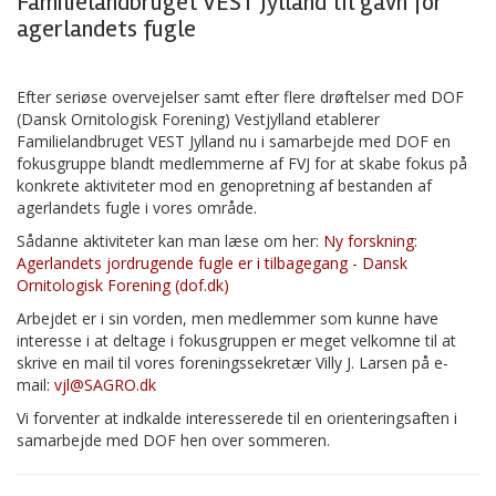
Familielandbruget VEST Jylland til gavn for
agerlandets fugle
Efter seriøse overvejelser samt efter flere drøftelser med DOF
(Dansk Ornitologisk Forening) Vestjylland etablerer
Familielandbruget VEST Jylland nu i samarbejde med DOF en
fokusgruppe blandt medlemmerne af FVJ for at skabe fokus på
konkrete aktiviteter mod en genopretning af bestanden af
agerlandets fugle i vores område.
Sådanne aktiviteter kan man læse om her:
Ny forskning:
Agerlandets jordrugende fugle er i tilbagegang - Dansk
Ornitologisk Forening (dof.dk)
Arbejdet er i sin vorden, men medlemmer som kunne have
interesse i at deltage i fokusgruppen er meget velkomne til at
skrive en mail til vores foreningssekretær Villy J. Larsen på e-
mail:
vjl@SAGRO.dk
Vi forventer at indkalde interesserede til en orienteringsaften i
samarbejde med DOF hen over sommeren.