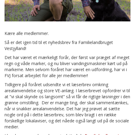
Kære alle medlemmer.
Så er det igen tid til et nyhedsbrev fra Familielandbruget
Vestjylland!
Det har været et mærkeligt forår, der først var præget af meget
regn og våde marker, og nu bliver vandingsmaskiner kørt ud på
markerne. Men selvom foråret har været en udfordring, har vi i
FVJ forsat arbejdet for alle jer medlemmer!
Tidligere på foråret udsendte vi et læserbrev omkring
arealanvendelse og store VE-anlæg. I læserbrevet opfordrer vi til
at ”vi skal skynde os langsomt” så vi får de rigtige løsninger i den
grønne omstilling. Der er mange ting, der skal sammentænkes,
når vi snakker arealanvendelse. Det har jeg prøvet at sætte
nogle ord på i dette læserbrev, som blev bragt i en række
forskellige lokalaviser, og det nåede også langt ud på de sociale
medier.