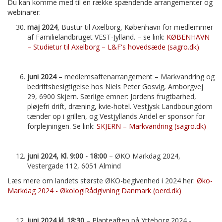
Du kan komme med til en række spændende arrangementer og
webinarer:
maj 2024
, Bustur til Axelborg, København for medlemmer
af Familielandbruget VEST-Jylland. – se link:
KØBENHAVN
– Studietur til Axelborg – L&F's hovedsæde (sagro.dk)
juni 2024
– medlemsaftenarrangement – Markvandring og
bedriftsbesigtigelse hos Niels Peter Gosvig, Arnborgvej
29, 6900 Skjern. Særlige emner: Jordens frugtbarhed,
pløjefri drift, dræning, kvie-hotel. Vestjysk Landboungdom
tænder op i grillen, og Vestjyllands Andel er sponsor for
forplejningen. Se link:
SKJERN – Markvandring (sagro.dk)
juni 2024, Kl. 9:00 - 18:00
– ØKO Markdag 2024,
Vestergade 112, 6051 Almind
Læs mere om landets største ØKO-begivenhed i 2024 her:
Øko-
Markdag 2024 - ØkologiRådgivning Danmark (oerd.dk)
juni 2024 kl. 18:30
– Planteaften på Ytteborg 2024 -