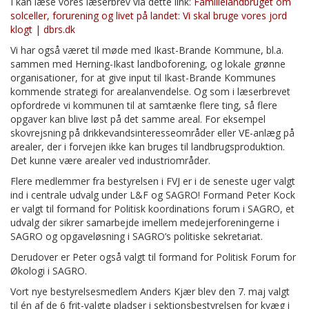
I kan læse vores læserbrev via dette link:
Familielandbruget om
solceller, forurening og livet på landet: Vi skal bruge vores jord
klogt | dbrs.dk
Vi har også været til møde med Ikast-Brande Kommune, bl.a.
sammen med Herning-Ikast landboforening, og lokale grønne
organisationer, for at give input til Ikast-Brande Kommunes
kommende strategi for arealanvendelse. Og som i læserbrevet
opfordrede vi kommunen til at samtænke flere ting, så flere
opgaver kan blive løst på det samme areal. For eksempel
skovrejsning på drikkevandsinteresseområder eller VE-anlæg på
arealer, der i forvejen ikke kan bruges til landbrugsproduktion.
Det kunne være arealer ved industriområder.
Flere medlemmer fra bestyrelsen i FVJ er i de seneste uger valgt
ind i centrale udvalg under L&F og SAGRO! Formand Peter Kock
er valgt til formand for Politisk koordinations forum i SAGRO, et
udvalg der sikrer samarbejde imellem medejerforeningerne i
SAGRO og opgaveløsning i SAGRO’s politiske sekretariat.
Derudover er Peter også valgt til formand for Politisk Forum for
Økologi i SAGRO.
Vort nye bestyrelsesmedlem Anders Kjær blev den 7. maj valgt
til én af de 6 frit-valgte pladser i sektionsbestyrelsen for kvæg i