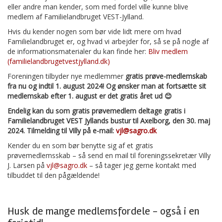
eller andre man kender, som med fordel ville kunne blive
medlem af Familielandbruget VEST-Jylland.
Hvis du kender nogen som bør vide lidt mere om hvad
Familielandbruget er, og hvad vi arbejder for, så se på nogle af
de informationsmaterialer du kan finde her:
Bliv medlem
(familielandbrugetvestjylland.dk)
Foreningen tilbyder nye medlemmer
gratis prøve-medlemskab
fra nu og indtil 1. august 2024! Og ønsker man at fortsætte sit
medlemskab efter 1. august er det gratis året ud
😊
Endelig kan du som gratis prøvemedlem deltage gratis i
Familielandbruget VEST Jyllands bustur til Axelborg, den 30. maj
2024. Tilmelding til Villy på e-mail:
vjl@sagro.dk
Kender du en som bør benytte sig af et gratis
prøvemedlemsskab – så send en mail til foreningssekretær Villy
J. Larsen på
vjl@sagro.dk
– så tager jeg gerne kontakt med
tilbuddet til den pågældende!
Husk de mange medlemsfordele - også i en